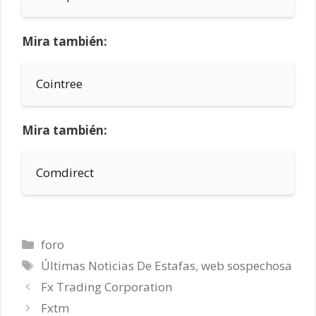
Mira también:
Cointree
Mira también:
Comdirect
Categorías
foro
Etiquetas
Últimas Noticias De Estafas
,
web sospechosa
Fx Trading Corporation
Fxtm