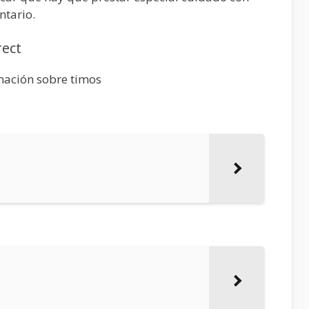
ntario.
rect
rmación sobre timos