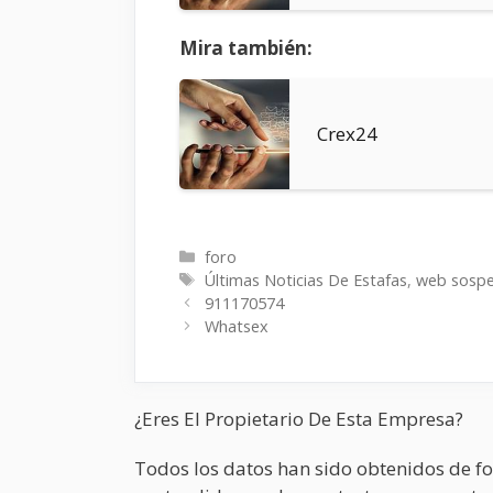
Mira también:
Crex24
Categorías
foro
Etiquetas
Últimas Noticias De Estafas
,
web sosp
911170574
Whatsex
¿Eres El Propietario De Esta Empresa?
Todos los datos han sido obtenidos de fo