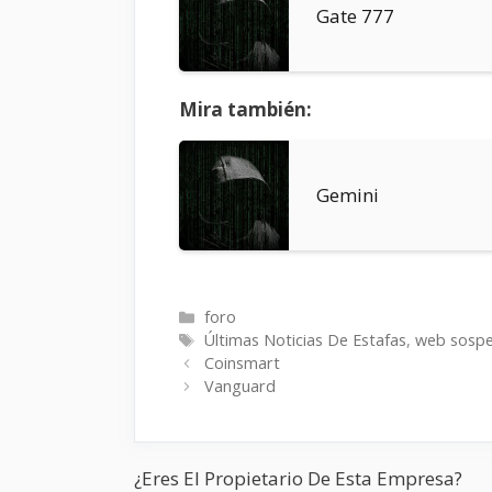
Gate 777
Mira también:
Gemini
Categorías
foro
Etiquetas
Últimas Noticias De Estafas
,
web sosp
Coinsmart
Vanguard
¿Eres El Propietario De Esta Empresa?