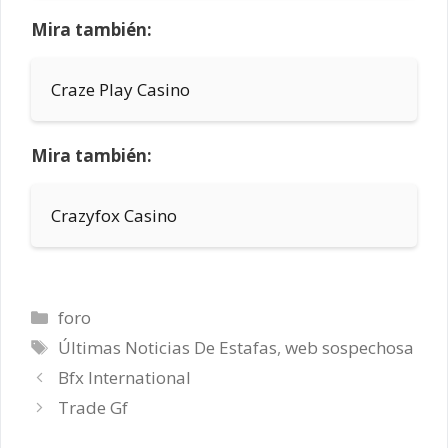
Mira también:
Craze Play Casino
Mira también:
Crazyfox Casino
Categorías
foro
Etiquetas
Últimas Noticias De Estafas
,
web sospechosa
Bfx International
Trade Gf