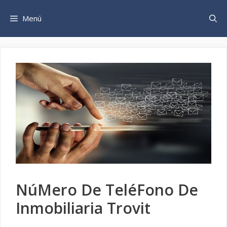
Saltar
al
Menú
contenido
NúMero De TeléFono De
Inmobiliaria Trovit