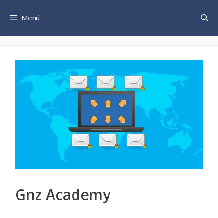
Saltar
al
Menú
contenido
Gnz Academy