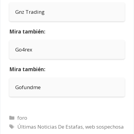
Gnz Trading
Mira también:
Go4rex
Mira también:
Gofundme
Categorías
foro
Etiquetas
Últimas Noticias De Estafas
,
web sospechosa