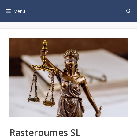
Saltar
al
Menú
contenido
Rasteroumes SL