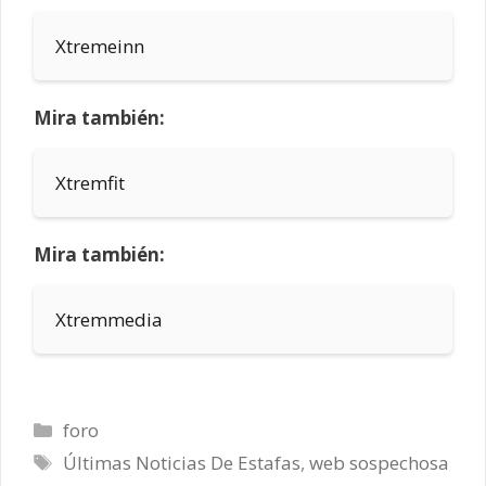
Xtremeinn
Mira también:
Xtremfit
Mira también:
Xtremmedia
Categorías
foro
Etiquetas
Últimas Noticias De Estafas
,
web sospechosa