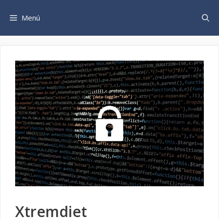
Saltar
al
Menú
contenido
Xtremdiet