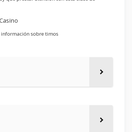
 Casino
e información sobre timos