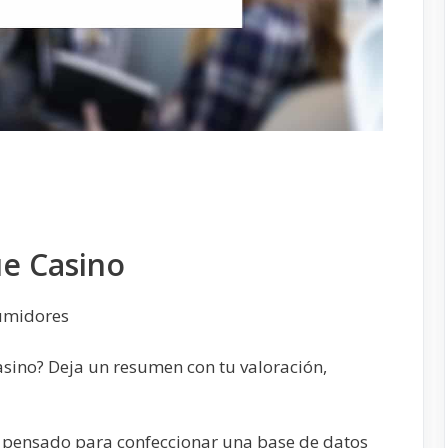
e Casino
umidores
sino? Deja un resumen con tu valoración,
 pensado para confeccionar una base de datos