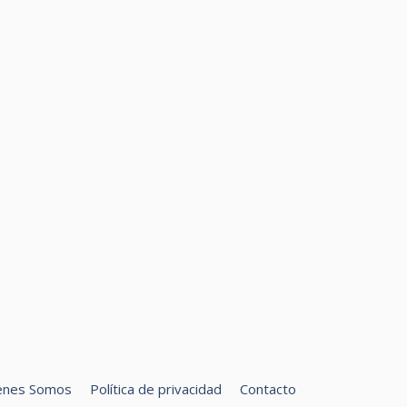
enes Somos
Política de privacidad
Contacto