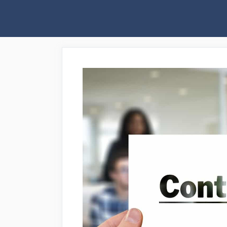
Saltar
al
contenido