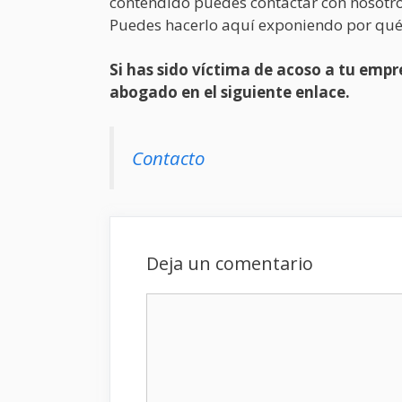
contendido puedes contactar con nosotro
Puedes hacerlo aquí exponiendo por qué
Si has sido víctima de acoso a tu em
abogado en el siguiente enlace.
Contacto
Deja un comentario
Comentario