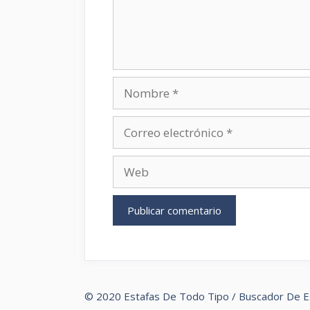
Nombre
Correo
electrónico
Web
© 2020 Estafas De Todo Tipo / Buscador De E