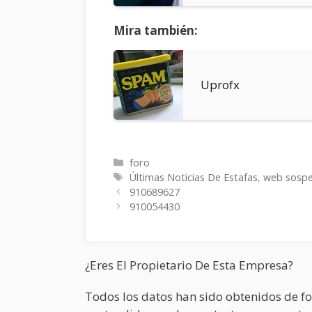
Mira también:
Uprofx
Categorías
foro
Etiquetas
Últimas Noticias De Estafas
,
web sosp
910689627
910054430
¿Eres El Propietario De Esta Empresa?
Todos los datos han sido obtenidos de fo