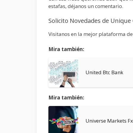
estafas, déjanos un comentario.
Solicito Novedades de Unique
Visitanos en la mejor plataforma d
Mira también:
United Btc Bank
Mira también:
Universe Markets Fx