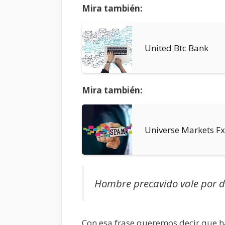
Mira también:
United Btc Bank
Mira también:
Universe Markets Fx
Hombre precavido vale por 
Con esa frase queremos decir que ha