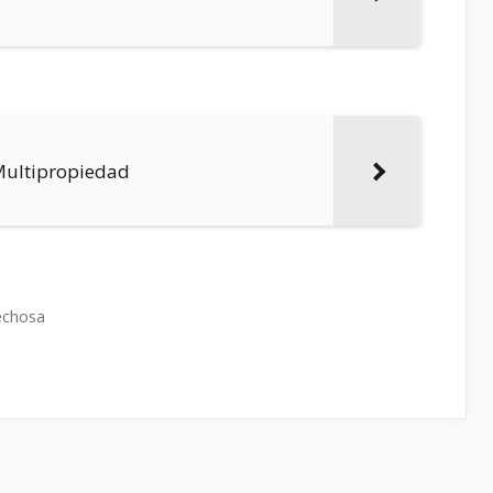
Multipropiedad
echosa