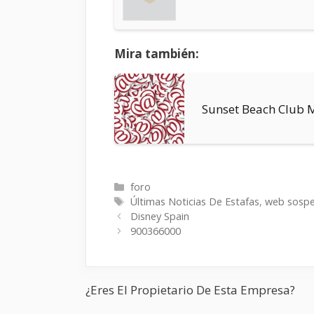
Mira también:
Sunset Beach Club 
Categorías
foro
Etiquetas
Últimas Noticias De Estafas
,
web sosp
Disney Spain
900366000
¿Eres El Propietario De Esta Empresa?