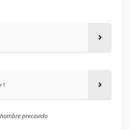
o
o 1
e hombre precavido