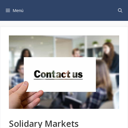
Saltar
al
Menú
contenido
Solidary Markets