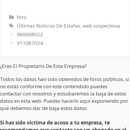
Categorías
foro
Etiquetas
Últimas Noticias De Estafas
,
web sospechosa
960668022
911087034
¿Eres El Propietario De Esta Empresa?
Todos los datos han sido obtenidos de foros públicos, si
no estás conforme con este contendido puedes
contactar con nosotros y estudiaremos la baja de estos
datos en esta web. Puedes hacerlo aquí exponiendo por
qué debemos dar de baja estos datos.
Si has sido víctima de acoso a tu empresa, te
recomendamos que contacte con un abogado en el