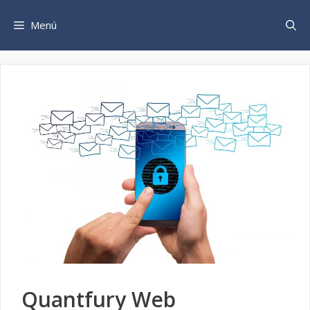
Saltar
al
Menú
contenido
Quantfury Web