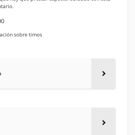
tario.
00
mación sobre timos
a