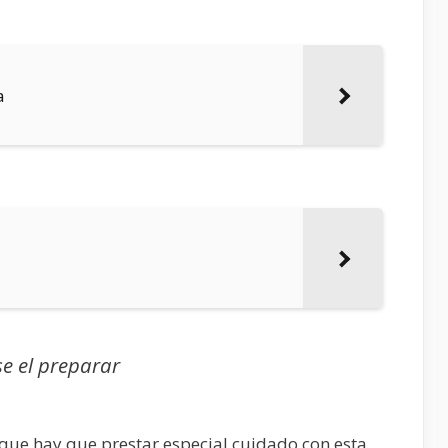
a
se el preparar
ue hay que prestar especial cuidado con esta