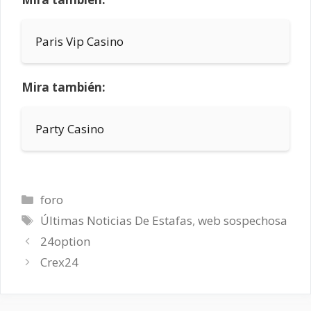
Paris Vip Casino
Mira también:
Party Casino
Categorías
foro
Etiquetas
Últimas Noticias De Estafas
,
web sospechosa
24option
Crex24