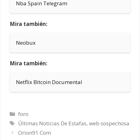
Nba Spain Telegram
Mira también:
Neobux
Mira también:
Netflix Bitcoin Documental
Categorías
foro
Etiquetas
Últimas Noticias De Estafas
,
web sospechosa
Orion91 Com