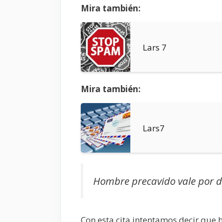
Mira también:
Lars 7
Mira también:
Lars7
Hombre precavido vale por 
Con esta cita intentamos decir que 