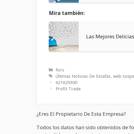
Mira también:
Las Mejores Delicia
Categorías
foro
Etiquetas
Últimas Noticias De Estafas
,
web sosp
621629300
Profit Trade
¿Eres El Propietario De Esta Empresa?
Todos los datos han sido obtenidos de fo