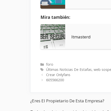
Mira también:
Itmasterd
Categorías
foro
Etiquetas
Últimas Noticias De Estafas
,
web sosp
Crear Onlyfans
605566200
¿Eres El Propietario De Esta Empresa?