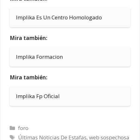
Implika Es Un Centro Homologado
Mira también:
Implika Formacion
Mira también:
Implika Fp Oficial
Categorías
foro
Etiquetas
Últimas Noticias De Estafas
,
web sospechosa