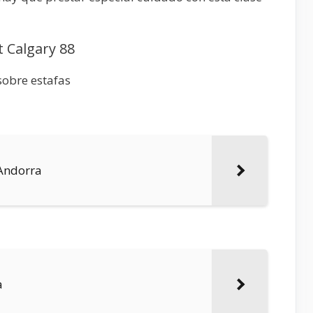
 Calgary 88
sobre estafas
 Andorra
a