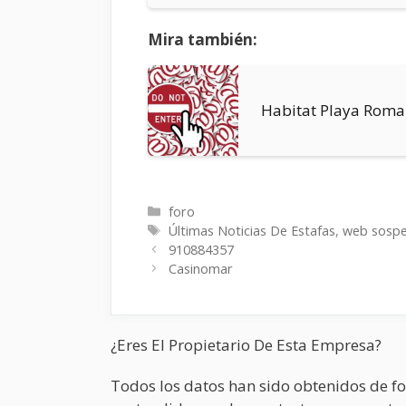
Mira también:
Habitat Playa Rom
Categorías
foro
Etiquetas
Últimas Noticias De Estafas
,
web sosp
910884357
Casinomar
¿Eres El Propietario De Esta Empresa?
Todos los datos han sido obtenidos de fo