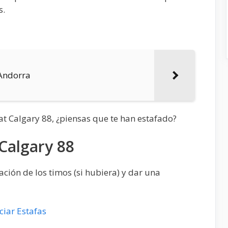
s.
 Andorra
at Calgary 88, ¿piensas que te han estafado?
Calgary 88
ción de los timos (si hubiera) y dar una
iar Estafas