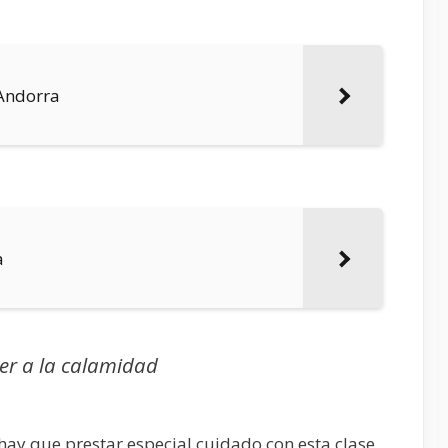
 Andorra
a
er a la calamidad
hay que prestar especial cuidado con esta clase