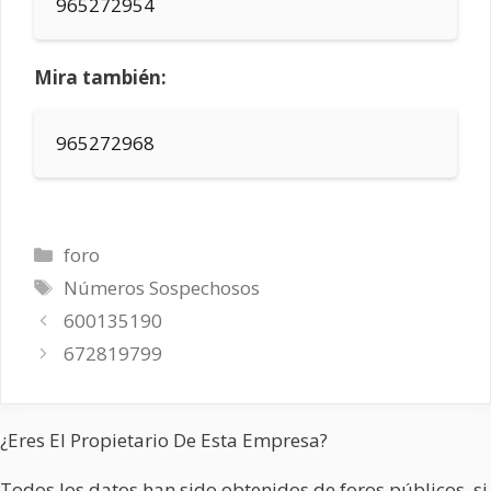
965272954
Mira también:
965272968
Categorías
foro
Etiquetas
Números Sospechosos
600135190
672819799
¿Eres El Propietario De Esta Empresa?
Todos los datos han sido obtenidos de foros públicos, si