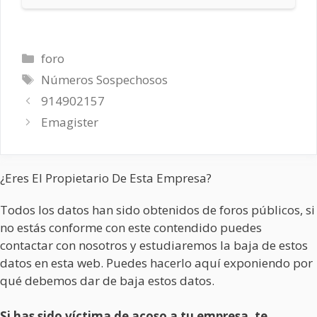
Categorías
foro
Etiquetas
Números Sospechosos
914902157
Emagister
¿Eres El Propietario De Esta Empresa?
Todos los datos han sido obtenidos de foros públicos, si
no estás conforme con este contendido puedes
contactar con nosotros y estudiaremos la baja de estos
datos en esta web. Puedes hacerlo aquí exponiendo por
qué debemos dar de baja estos datos.
Si has sido víctima de acoso a tu empresa, te