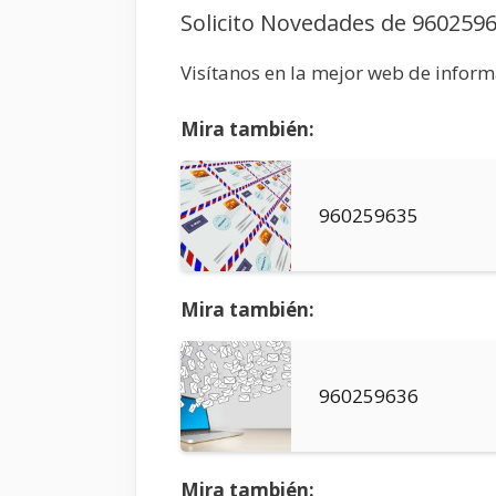
Solicito Novedades de 960259
Visítanos en la mejor web de infor
Mira también:
960259635
Mira también:
960259636
Mira también: