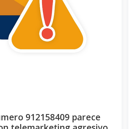
número 912158409 parece
on telemarketing agresivo