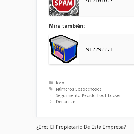
912161023
Mira también:
912292271
Categorías
foro
Etiquetas
Números Sospechosos
Seguimiento Pedido Foot Locker
Denunciar
¿Eres El Propietario De Esta Empresa?