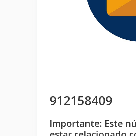
912158409
Importante: Este 
estar relacionado c