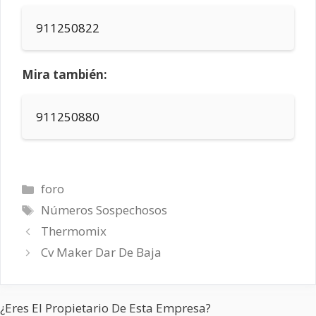
911250822
Mira también:
911250880
Categorías
foro
Etiquetas
Números Sospechosos
Thermomix
Cv Maker Dar De Baja
¿Eres El Propietario De Esta Empresa?