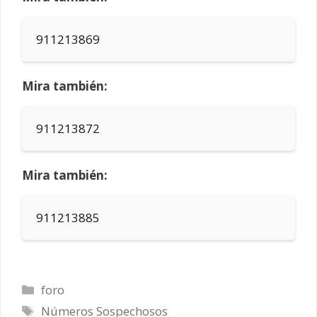
911213869
Mira también:
911213872
Mira también:
911213885
Categorías
foro
Etiquetas
Números Sospechosos