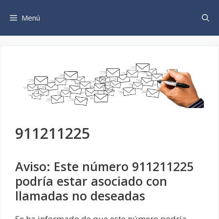
Saltar
al
Menú
contenido
911211225
Aviso: Este número 911211225
podría estar asociado con
llamadas no deseadas
Se ha informado de que este número podría