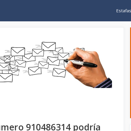
Estafa
úmero 910486314 podría