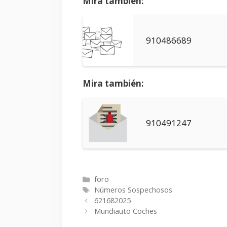
Mira también:
910486689
Mira también:
910491247
Categorías
foro
Etiquetas
Números Sospechosos
621682025
Mundiauto Coches