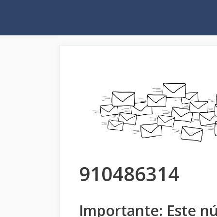
Saltar
al
contenido
910486314
Importante: Este n