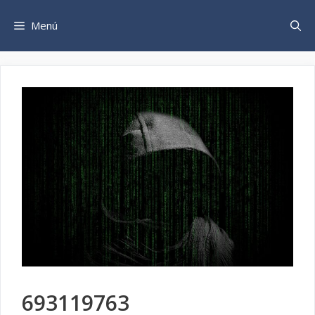
Saltar
al
Menú
contenido
693119763