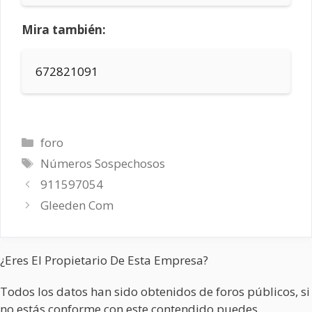
Mira también:
672821091
Categorías
foro
Etiquetas
Números Sospechosos
911597054
Gleeden Com
¿Eres El Propietario De Esta Empresa?
Todos los datos han sido obtenidos de foros públicos, si
no estás conforme con este contendido puedes