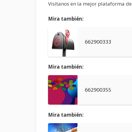
Visítanos en la mejor plataforma d
Mira también:
662900333
Mira también:
662900355
Mira también: