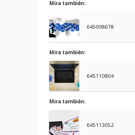
Mira también:
645098678
Mira también:
645110804
Mira también:
645113052