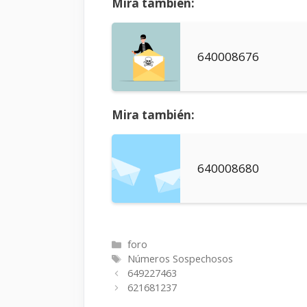
Mira también:
640008676
Mira también:
640008680
Categorías
foro
Etiquetas
Números Sospechosos
649227463
621681237