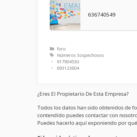
636740549
Categorías
foro
Etiquetas
Números Sospechosos
917904530
693123604
¿Eres El Propietario De Esta Empresa?
Todos los datos han sido obtenidos de fo
contendido puedes contactar con nosotro
Puedes hacerlo aquí exponiendo por qué