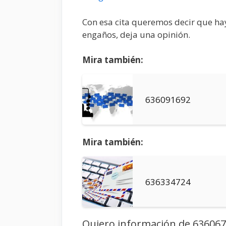
Con esa cita queremos decir que hay
engaños, deja una opinión.
Mira también:
636091692
Mira también:
636334724
Quiero información de 63606