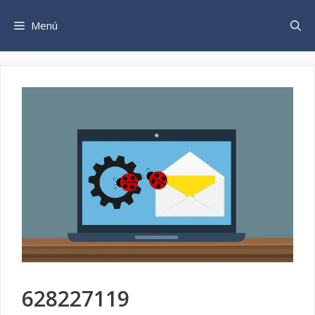
Saltar
al
Menú
contenido
628227119