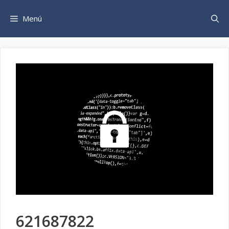
Saltar
al
Menú
contenido
621687822