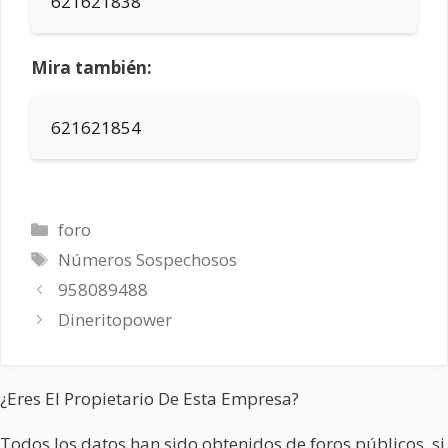
621621838
Mira también:
621621854
Categorías
foro
Etiquetas
Números Sospechosos
958089488
Dineritopower
¿Eres El Propietario De Esta Empresa?
Todos los datos han sido obtenidos de foros públicos, si