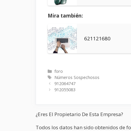
Mira también:
621121680
Categorías
foro
Etiquetas
Números Sospechosos
912064747
912055083
¿Eres El Propietario De Esta Empresa?
Todos los datos han sido obtenidos de fo