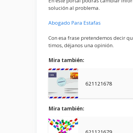
En este portal podrás cambiar infor
solución al problema.
Abogado Para Estafas
Con esa frase pretendemos decir que
timos, déjanos una opinión.
Mira también:
621121678
Mira también:
621121679