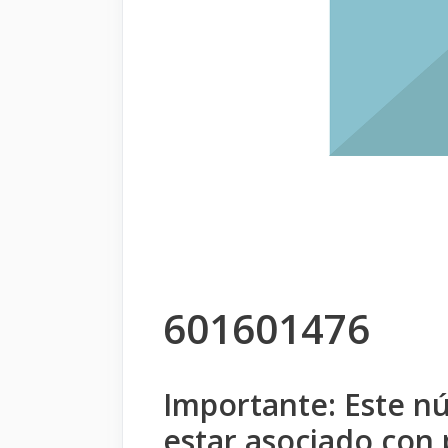
601601476
Importante: Este n
estar asociado con 