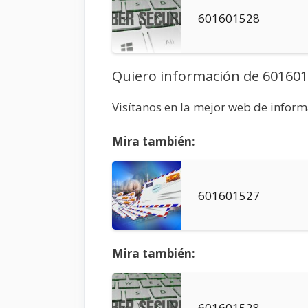
601601528
Quiero información de 60160
Visítanos en la mejor web de infor
Mira también:
601601527
Mira también:
601601528