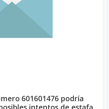
úmero 601601476 podría
posibles intentos de estafa